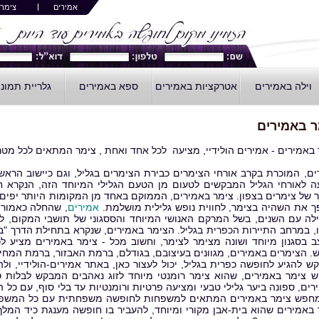
אמירים
צימרי
וילה באמירים
אטרקציות באמירים
ספא באמירים
גלריית תמונ
ר באמירים
 באמירים - אמירים הולידיי, מציעה לכל אחד ואחת , צימר המתאים לכל מטרה
ים, המוכרת בקרב אורחי הצימרים כבירת הצימרים בגליל, וגם כיישוב הראשו
ה לאורחי הגליל המבקשים לטעום מן הטעם הגלילי המיוחד הזה, הנקרא ח
ר של צימרים בצפון. צימר באמירים, הממוקם באחד מן המקומות היותר יפים ב
ך את השהיה בצימר, לחווית נופש גלילית מושלמת.
אמירים
, שהחלה כאמור 
לה עם השנים, בשל המרקם האנושי המיוחד והססגוני של תושבי המקום, להפ
ו, במרחב התיירות הכפרית בגליל. הצימר באמירים, שנקרא בתחילת הדרך "בי
ב בסגנון מיוחד ושונה מצימר לצימר, וחשוב מכל - צימר באמירים מציע
. הצימרים באמירים, מגוונים בעיצובם, בגודלם, ברמת האבזור, ברמת המחיר
ש להגיע לחופשה כפרית בגליל, יכול לעצור כאן, באתר אמירים-הולידיי, ולה
 צימר באמירים, שהוא צימר רומנטי מיוחד לזוג נאהבים המבקש לבלות ס
רים, ספונה ביער גלילי טבעי ומציעה פרטיות ורומנטיות עד בלי סוף, עם כ
מחפש צימר באמירים המתאים למשפחות לחופשה משפחתית עם כל המשפחה
 באמירים שהוא בית-אבן מקורי ומיוחד, להעביר בו חופשה מענגת כיד המ