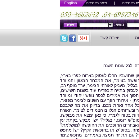
English
ם באמירים
צימר באמירים
ות
יצירת קשר
, לכל עונות השנה:
ן שתושביו החלו לעסוק בארוח כפרי בארץ,
ופשה בצימר, את המבחר המגוון והמיוחד
גליל, מעניק לאורחי הצימר, ערך מוסף רב,
לעסוק בתיירות כפרית עוד בשנות השישים,
וך את אמירים לכפר נופש ייחודי ומיוחד
תן - אירוח" הפך עם השנים לצימר מפואר,
 לכל אחד ואחת מכם, בדיוק את מה שלבכם
 ובשרותים הנלוים הצמודים לצימר. האורח
יות בטוח לגמרי, כי כאן ימצא את מבוקשו.
ופ"ש רומנטי בגליל? יש! מבקש בקתת עץ
ל האביזרים ההופכים את החופשה למושלמת?
, בסופ"ש או בחופשת הקיץ? יש! מחפש
לך? גם את זה תמצא באמירים. מחפש צימר