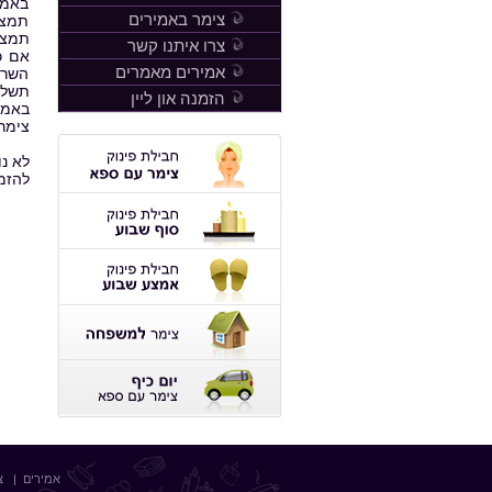
באמי
צימר באמירים
תמצא
תמצא
צרו איתנו קשר
אם כ
אמירים מאמרים
השרו
תשלו
הזמנה און ליין
באמי
צימר
לא נ
להזמנות, א
אמירים
|
צ