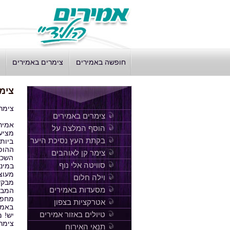
חופשה באמירים
צימרים באמירים
צימ
צימר
צימרים באמירים
אמיר
הוסף המלצה על
מציע
אמירים הולידי
בקתת העץ נסיכת היער
ביות
ההופ
צימר קן לאוהבים
השכי
סוויטה אלי נוף
במינ
מעוצ
וילה חלום
מבקש
מסעדות באמירים
המבק
מחפש
אטרקציות בצפון
באמי
טיולים באזור אמירים
יש! 
צימר
תנאי האירוח