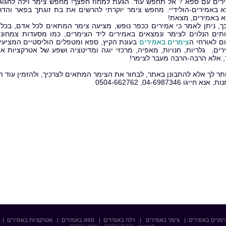
רים עם ספא ? אל תחפש עוד. הגעת למחוז חפצך! מחפש צימר וילה לחגוג
 באמירים-הולידיי. מחפש צימר יוקרתי להרשים את בת זוגתך בפאר והד
 באמירים, מצאת!
ך, ניתן לאמר כי אמירים ככפר נופש, מציעה צימר המתאים לכל אדם, בכל 
תים הנלוים לצימר ונמצאים באמירים ליד הצימרים, כמו מסעדות צמחונ
ם לאורחי ה
צימרים באמירים
בעונת הקיץ, ספא ומטפלים הוליסטיים המציעים
רים, גלריות, חנויות, מאפיה, מרכזי יוגה ומדיטציה ושפע של אטרקציות 
, אלא הרבה-הרבה מעבר לצימר!
ותר לך אלא להתבונן באתר, לבחור את הצימר המתאים לצרכיך, ולהזמין עוד ה
נא חייגו 04-6987346, 0504-662762
ימרים באמירים
|
צימר באמירים
|
וילה באמירים
|
ספא באמירים
|
אטרקציות באמירים
|